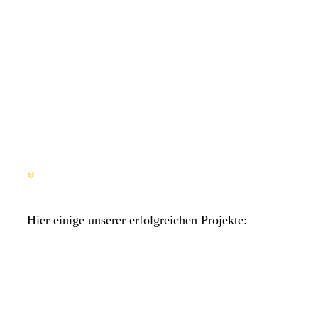
picture-2600 - 2025-12-26T152400.355
Hier einige unserer erfolgreichen Projekte: